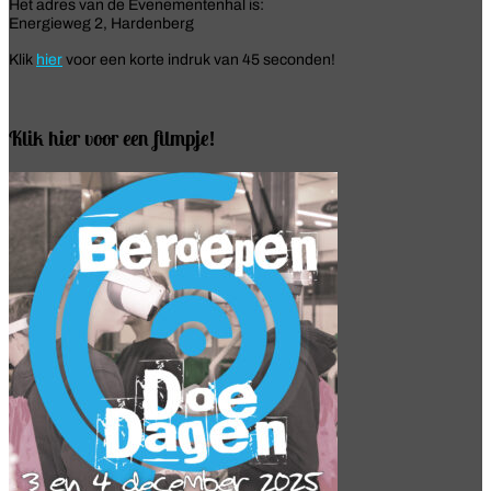
Het adres van de Evenementenhal is:
Energieweg 2, Hardenberg
Klik
hier
voor een korte indruk van 45 seconden!
Klik hier voor een filmpje!