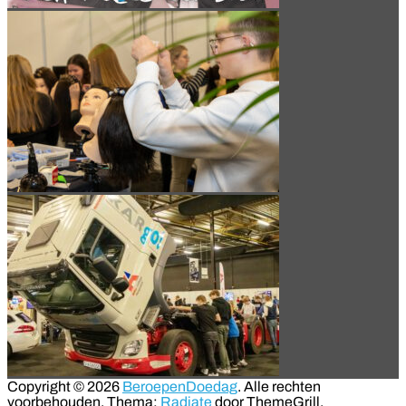
Copyright © 2026
BeroepenDoedag
. Alle rechten
voorbehouden. Thema:
Radiate
door ThemeGrill.