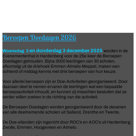
Beroepen Doedagen 2026
en donderdag 3 december 2025
Woensdag
2
worden in de
Evenementenhal in Hardenberg voor de 25e keer de Beroepen
Doedagen gehouden. Bijna 3000 leerlingen van 30 scholen,
afkomstig uit de driehoek Emmen-Almelo-Meppel, maken een
ochtend of middag kennis met drie beroepen van hun keuze.
Voor allerlei beroepen zijn er Doe-Activiteiten georganiseerd. Door
daaraan deel te nemen ervaren de leerlingen wat een bepaalde
beroepsactiviteit inhoudt, en kunnen zij misschien besluiten dat ze
verder willen zoeken in de richting van die activiteit.
De Beroepen Doedagen worden georganiseerd door de decanen
van alle deelnemende scholen uit Salland, Drenthe en Twente.
De Doe-eilanden zijn ingericht door ROC’s en AOC’s uit Hardenberg,
Zwolle, Emmen, Hoogeveen en Almelo.